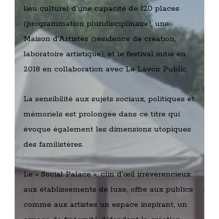
lieu culturel d’une capacité de 120 places
(programmation pluridisciplinaire), une
Maison d’Artistes (résidence de création,
laboratoire artistique), et le festival initié en
2018 en collaboration avec Le Lavoir Public.
La sensibilité aux sujets sociaux, politiques et
mémoriels est prolongée dans ce titre qui
évoque également les dimensions utopiques
des familistères.
Le « Social Palace », clin d’œil irrévérencieux
aux établissements de luxe, offre aux publics
comme aux artistes un espace inspirant, un