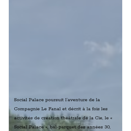
Social Palace poursuit l’aventure de la
Compagnie Le Fanal et décrit à la fois les
activités de création théâtrale de la Cie, le «
Social Palace », bal-parquet des années 30,